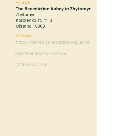
Adresse
The Benedictine Abbey in Zhytomyr
Zhytomyr
Korolenko st. 41 B
Ukraina 10003
Webseite
https://benedictinesisters.org.ua/en
osb@benedyktynki.zt.ua
(0412) 467 268