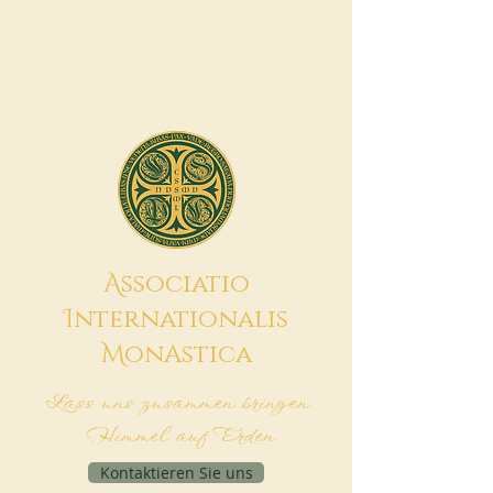
A
ssociatio
I
nternationalis
M
onAstica
Lass uns zusammen bringen
Himmel auf Erden
Kontaktieren Sie uns