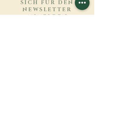
SICH FÜR DEN
NEWSLETTER
ANMELDEN
Mehr erfahren
Nachname
Vorname
E-mail
Sprache
Name des Klosters