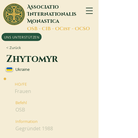
A
ssociatio
I
nternationalis
M
onastica
O
SB -
C
IB -
O
Cist -
O
CSO
UNS UNTERSTÜTZEN
< Zurück
Zhytomyr
Ukraine
HO/FE
Frauen
Befehl
OSB
Information
Gegründet 1988