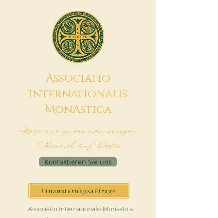
A
ssociatio
I
nternationalis
M
onAstica
Lass uns zusammen bringen
Himmel auf Erden
Kontaktieren Sie uns
Finanzierungsanfrage
Associatio Internationalis Monastica