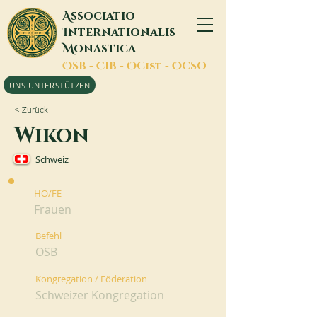
A
ssociatio
I
nternationalis
M
onastica
O
SB -
C
IB -
O
Cist -
O
CSO
UNS UNTERSTÜTZEN
< Zurück
Wikon
Schweiz
HO/FE
Frauen
Befehl
OSB
Kongregation / Föderation
Schweizer Kongregation