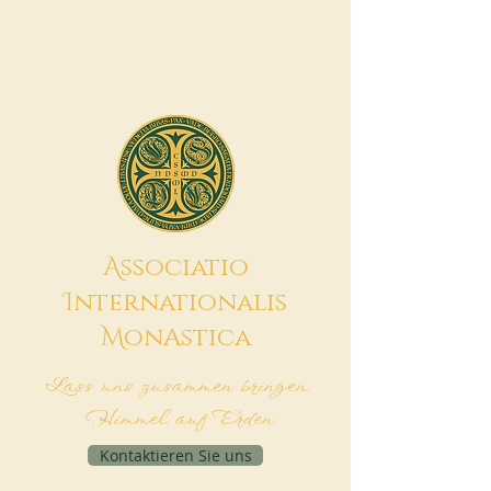
A
ssociatio
I
nternationalis
M
onAstica
Lass uns zusammen bringen
Himmel auf Erden
Kontaktieren Sie uns