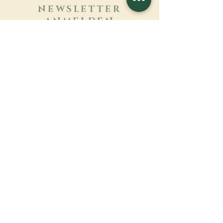
NEWSLETTER
ANMELDEN
Mehr erfahren
Nachname
Vorname
E-mail
Sprache
Name des Klosters