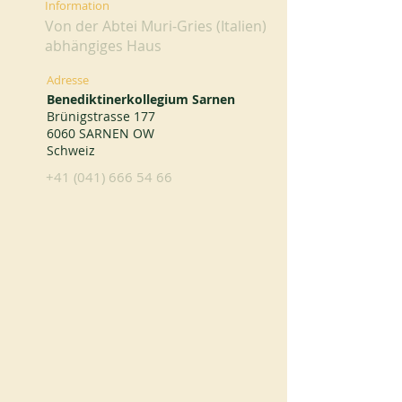
Information
Von der Abtei Muri-Gries (Italien)
abhängiges Haus
Adresse
Benediktinerkollegium Sarnen
Brünigstrasse 177
6060 SARNEN OW
Schweiz
+41 (041) 666 54 66