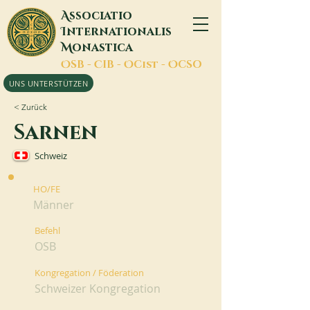
A
ssociatio
I
nternationalis
M
onastica
O
SB -
C
IB -
O
Cist -
O
CSO
UNS UNTERSTÜTZEN
< Zurück
Sarnen
Schweiz
HO/FE
Männer
Befehl
OSB
Kongregation / Föderation
Schweizer Kongregation