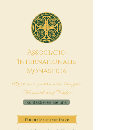
A
ssociatio
I
nternationalis
M
onAstica
Lass uns zusammen bringen
Himmel auf Erden
Kontaktieren Sie uns
Finanzierungsanfrage