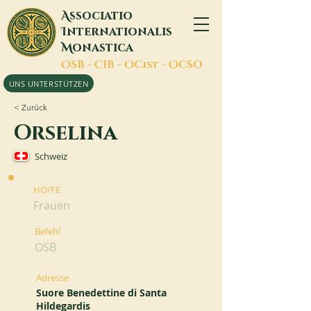
A
ssociatio
I
nternationalis
M
onastica
O
SB -
C
IB -
O
Cist -
O
CSO
UNS UNTERSTÜTZEN
< Zurück
Orselina
Schweiz
HO/FE
Frauen
Befehl
OSB
Adresse
Suore Benedettine di Santa
Hildegardis