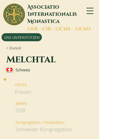
A
ssociatio
I
nternationalis
M
onastica
O
SB -
C
IB -
O
Cist -
O
CSO
UNS UNTERSTÜTZEN
< Zurück
Melchtal
Schweiz
HO/FE
Frauen
Befehl
OSB
Kongregation / Föderation
Schweizer Kongregation