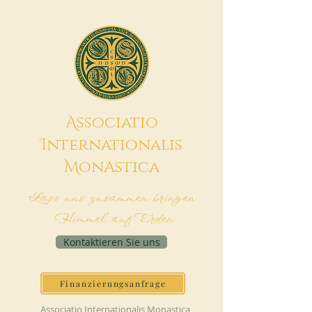
A
ssociatio
I
nternationalis
M
onAstica
Lass uns zusammen bringen
Himmel auf Erden
Kontaktieren Sie uns
Finanzierungsanfrage
Associatio Internationalis Monastica