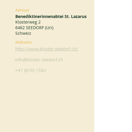
Adresse
Benediktinerinnenabtei St. Lazarus
Klosterweg 2
6462 SEEDORF (Uri)
Schweiz
Webseite
http://www.kloster-seedorf.ch/
info@kloster-seedorf.ch
+41 (870) 1582