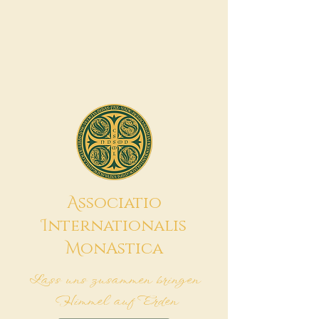
A
ssociatio
I
nternationalis
M
onAstica
Lass uns zusammen bringen
Himmel auf Erden