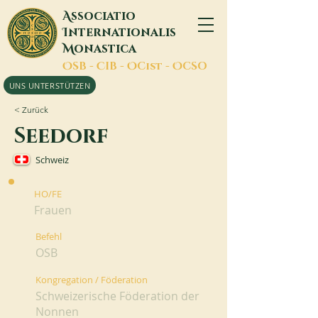
A
ssociatio
I
nternationalis
M
onastica
O
SB -
C
IB -
O
Cist -
O
CSO
UNS UNTERSTÜTZEN
< Zurück
Seedorf
Schweiz
HO/FE
Frauen
Befehl
OSB
Kongregation / Föderation
Schweizerische Föderation der
Nonnen