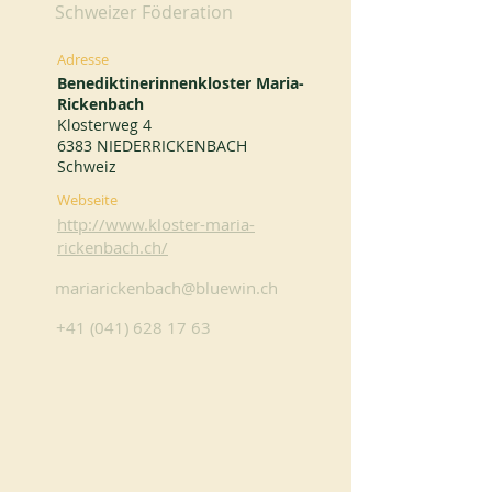
Schweizer Föderation
Adresse
Benediktinerinnenkloster Maria-
Rickenbach
Klosterweg 4
6383 NIEDERRICKENBACH
Schweiz
Webseite
http://www.kloster-maria-
rickenbach.ch/
mariarickenbach@bluewin.ch
+41 (041) 628 17 63