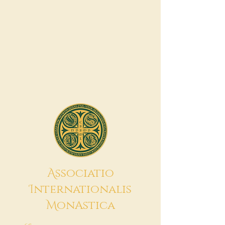
A
ssociatio
I
nternationalis
M
onAstica