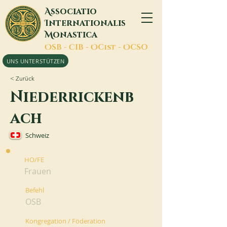
A
ssociatio
I
nternationalis
M
onastica
O
SB -
C
IB -
O
Cist -
O
CSO
UNS UNTERSTÜTZEN
< Zurück
Niederrickenb
ach
Schweiz
HO/FE
Frauen
Befehl
OSB
Kongregation / Föderation