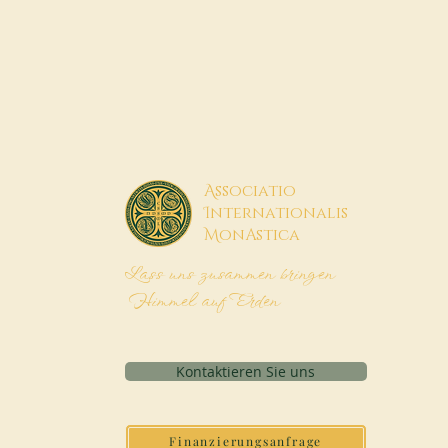
A
ssociatio
I
nternationalis
M
onAstica
Lass uns zusammen bringen
Himmel auf Erden
Kontaktieren Sie uns
Finanzierungsanfrage