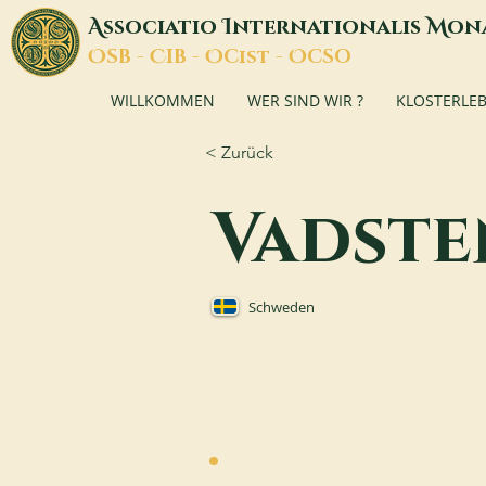
A
I
M
ssociatio
nternationalis
on
O
C
O
O
SB -
IB -
Cist -
CSO
WILLKOMMEN
WER SIND WIR ?
KLOSTERLE
< Zurück
Vadste
Schweden