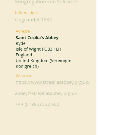
Kongregation von Solesmes
Information
Gegründet 1882
Adresse
Saint Cecilia's Abbey
Ryde
Isle of Wight PO33 1LH
England
United Kingdom (Vereinigte
Königreich)
Webseite
https://www.stceciliasabbey.org.uk/
abbey@stceciliasabbey.org.uk
+44 (01983) 562 602