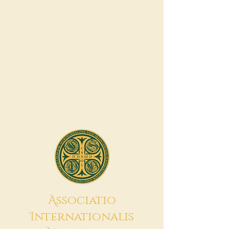
A
ssociatio
I
nternationalis