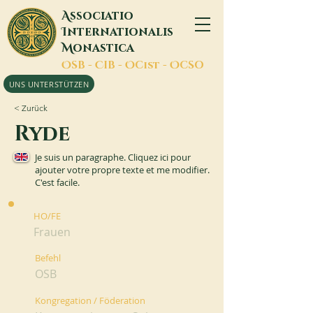
A
ssociatio
I
nternationalis
M
onastica
O
SB -
C
IB -
O
Cist -
O
CSO
UNS UNTERSTÜTZEN
< Zurück
Ryde
Je suis un paragraphe. Cliquez ici pour
ajouter votre propre texte et me modifier.
C'est facile.
HO/FE
Frauen
Befehl
OSB
Kongregation / Föderation