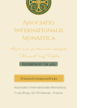
A
ssociatio
I
nternationalis
M
onAstica
Lass uns zusammen bringen
Himmel auf Erden
Kontaktieren Sie uns
Finanzierungsanfrage
Associatio Internationalis Monastica
7 rue d’Issy, 92170 Vanves - France