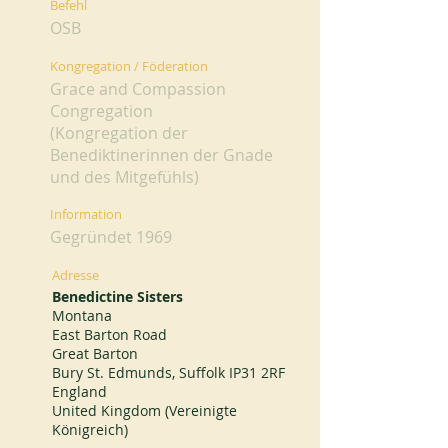
Befehl
OSB
Kongregation / Föderation
Grace and Compassion
Congregation
(Kongregation der
Benediktinerinnen der Gnade
und des Mitgefühls)
Information
Gegründet 1969
Adresse
Benedictine Sisters
Montana
East Barton Road
Great Barton
Bury St. Edmunds, Suffolk IP31 2RF
England
United Kingdom (Vereinigte
Königreich)