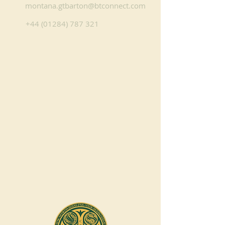
montana.gtbarton@btconnect.com
+44 (01284) 787 321