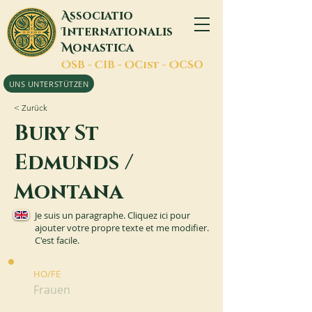
A
ssociatio
I
nternationalis
M
onastica
O
SB -
C
IB -
O
Cist -
O
CSO
UNS UNTERSTÜTZEN
< Zurück
Bury St
Edmunds /
Montana
Je suis un paragraphe. Cliquez ici pour
ajouter votre propre texte et me modifier.
C'est facile.
HO/FE
Frauen