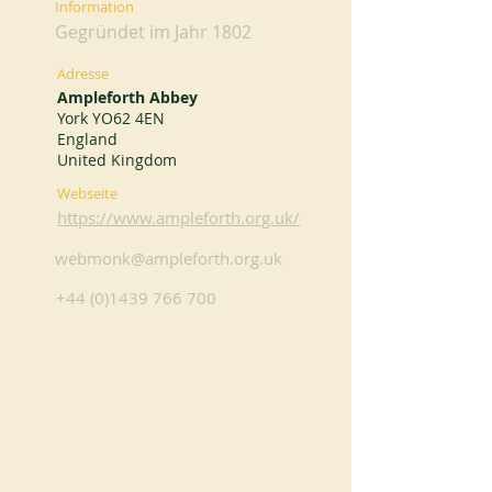
Information
Gegründet im Jahr 1802
Adresse
Ampleforth Abbey
York YO62 4EN
England
United Kingdom
Webseite
https://www.ampleforth.org.uk/
webmonk@ampleforth.org.uk
+44 (0)1439 766 700