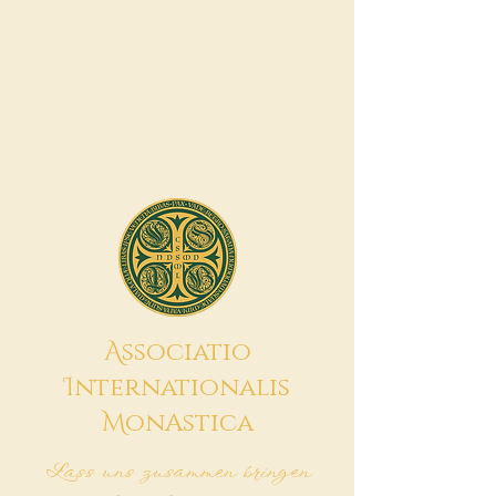
A
ssociatio
I
nternationalis
M
onAstica
Lass uns zusammen bringen