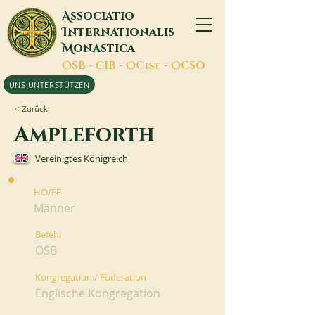
A
ssociatio
I
nternationalis
M
onastica
O
SB -
C
IB -
O
Cist -
O
CSO
UNS UNTERSTÜTZEN
< Zurück
Ampleforth
Vereinigtes Königreich
HO/FE
Männer
Befehl
OSB
Kongregation / Föderation
Englische Kongregation