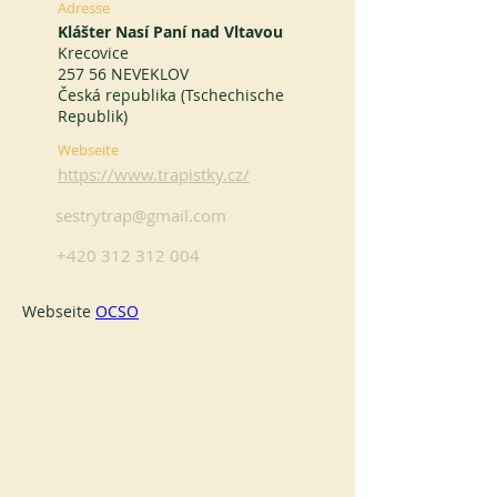
Adresse
Klášter Nasí Paní nad Vltavou
Krecovice
257 56 NEVEKLOV
Česká republika (Tschechische
Republik)
Webseite
https://www.trapistky.cz/
sestrytrap@gmail.com
+420 312 312 004
Webseite 
OCSO