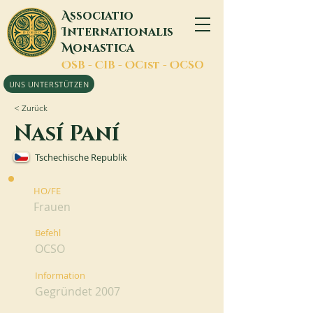
A
ssociatio
I
nternationalis
M
onastica
O
SB -
C
IB -
O
Cist -
O
CSO
UNS UNTERSTÜTZEN
< Zurück
Nasí Paní
Tschechische Republik
HO/FE
Frauen
Befehl
OCSO
Information
Gegründet 2007