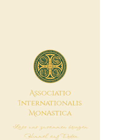
A
ssociatio
I
nternationalis
M
onAstica
Lass uns zusammen bringen
Himmel auf Erden