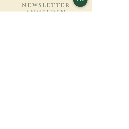
NEWSLETTER
ANMELDEN
Mehr erfahren
Nachname
Vorname
E-mail
Sprache
Name des Klosters