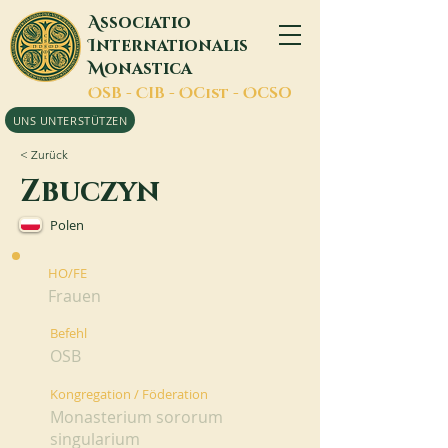
A
ssociatio
I
nternationalis
M
onastica
O
SB -
C
IB -
O
Cist -
O
CSO
UNS UNTERSTÜTZEN
< Zurück
Zbuczyn
Polen
HO/FE
Frauen
Befehl
OSB
Kongregation / Föderation
Monasterium sororum
singularium