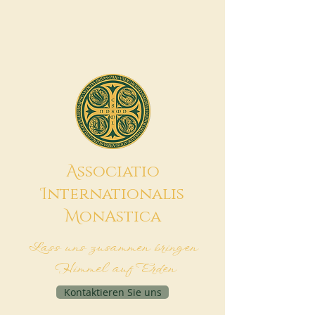
A
ssociatio
I
nternationalis
M
onAstica
Lass uns zusammen bringen
Himmel auf Erden
Kontaktieren Sie uns