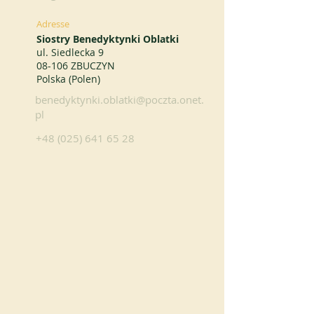
Adresse
Siostry Benedyktynki Oblatki
ul. Siedlecka 9
08-106 ZBUCZYN
Polska (Polen)
benedyktynki.oblatki@poczta.onet.
pl
+48 (025) 641 65 28