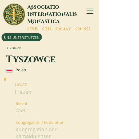
A
ssociatio
I
nternationalis
M
onastica
O
SB -
C
IB -
O
Cist -
O
CSO
UNS UNTERSTÜTZEN
< Zurück
Tyszowce
Polen
HO/FE
Frauen
Befehl
OSB
Kongregation / Föderation
Kongregation der
Kamaldulenser