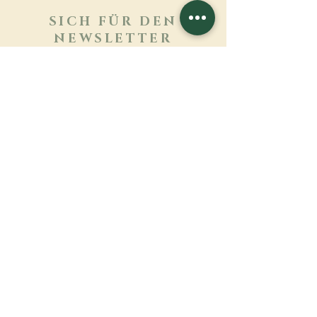
SICH FÜR DEN
NEWSLETTER
ANMELDEN
Mehr erfahren
Nachname
Vorname
E-mail
Sprache
Name des Klosters