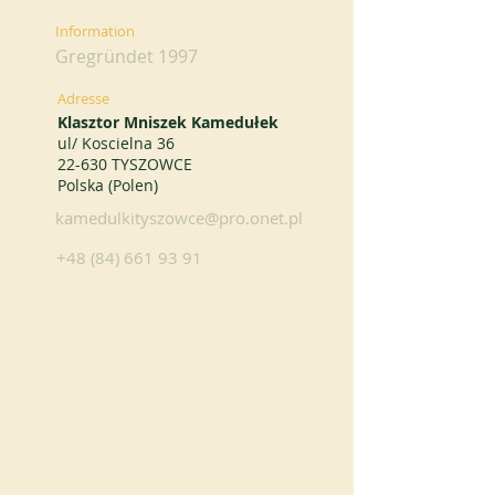
Information
Gregründet 1997
Adresse
Klasztor Mniszek Kamedułek
ul/ Koscielna 36
22-630 TYSZOWCE
Polska (Polen)
kamedulkityszowce@pro.onet.pl
+48 (84) 661 93 91