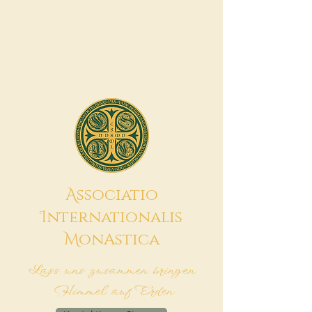
A
ssociatio
I
nternationalis
M
onAstica
Lass uns zusammen bringen
Himmel auf Erden