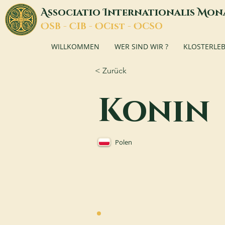
A
I
M
ssociatio
nternationalis
on
O
C
O
O
SB -
IB -
Cist -
CSO
WILLKOMMEN
WER SIND WIR ?
KLOSTERLE
< Zurück
Konin
Polen