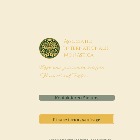
A
ssociatio
I
nternationalis
M
onAstica
Lass uns zusammen bringen
Himmel auf Erden
Kontaktieren Sie uns
Finanzierungsanfrage