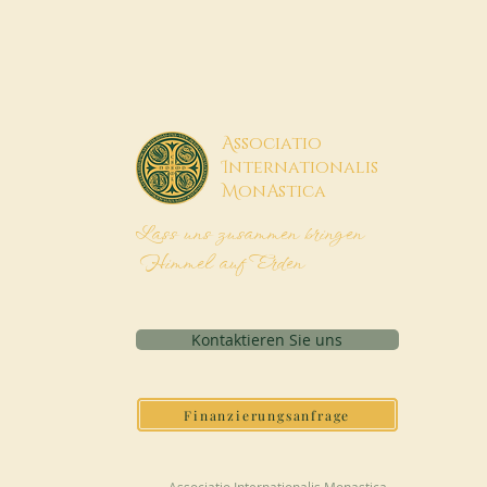
A
ssociatio
I
nternationalis
M
onAstica
Lass uns zusammen bringen
Himmel auf Erden
Kontaktieren Sie uns
Finanzierungsanfrage