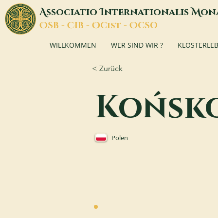
A
I
M
ssociatio
nternationalis
on
O
C
O
O
SB -
IB -
Cist -
CSO
WILLKOMMEN
WER SIND WIR ?
KLOSTERLE
< Zurück
Końsk
Polen