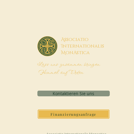
A
ssociatio
I
nternationalis
M
onAstica
Lass uns zusammen bringen
Himmel auf Erden
Kontaktieren Sie uns
Finanzierungsanfrage