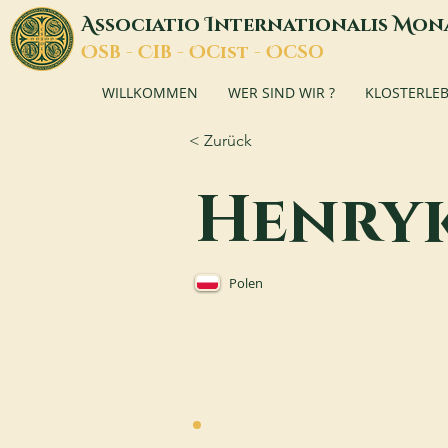
A
I
M
ssociatio
nternationalis
on
O
C
O
O
SB -
IB -
Cist -
CSO
WILLKOMMEN
WER SIND WIR ?
KLOSTERLE
< Zurück
Henry
Polen