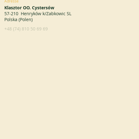
Adresse
Klasztor OO. Cystersów
57-210 Henryków k/Zabkowic SL
Polska (Polen)
+48 (74) 810 50 69 69