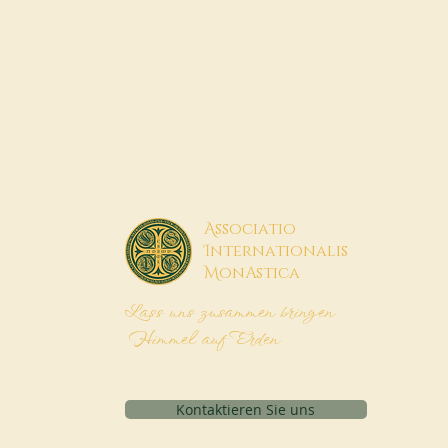
A
ssociatio
I
nternationalis
M
onAstica
Lass uns zusammen bringen
Himmel auf Erden
Kontaktieren Sie uns