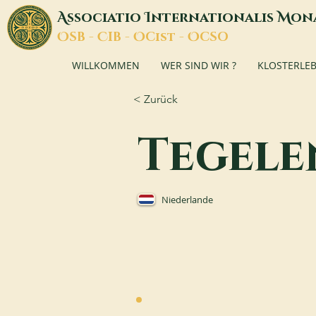
A
I
M
ssociatio
nternationalis
on
O
C
O
O
SB -
IB -
Cist -
CSO
WILLKOMMEN
WER SIND WIR ?
KLOSTERLE
< Zurück
Tegele
Niederlande