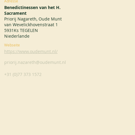
Adresse
Benedictinessen van het H.
Sacrament
Priorij Nagareth, Oude Munt
van Wevelickhovenstraat 1
5931Ks TEGELEN
Niederlande
Webseite
https://www.oudemunt.nl/
priorij.nazareth@oudemunt.nl
+31 (0)77 373 1572