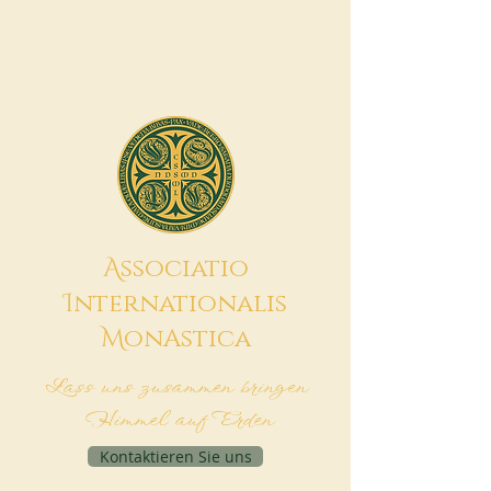
A
ssociatio
I
nternationalis
M
onAstica
Lass uns zusammen bringen
Himmel auf Erden
Kontaktieren Sie uns