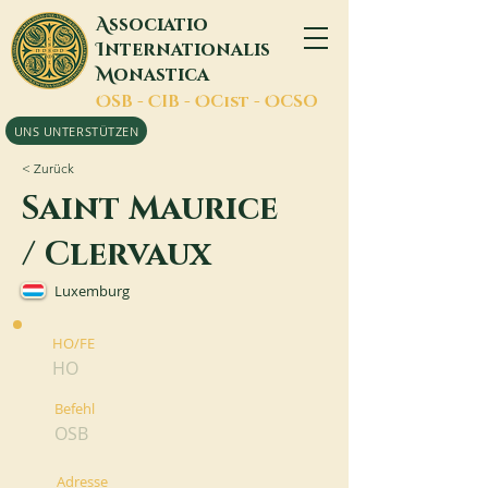
A
ssociatio
I
nternationalis
M
onastica
O
SB -
C
IB -
O
Cist -
O
CSO
UNS UNTERSTÜTZEN
< Zurück
Saint Maurice
/ Clervaux
Luxemburg
HO/FE
HO
Befehl
OSB
Adresse