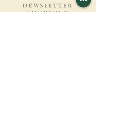
NEWSLETTER
ANMELDEN
Mehr erfahren
Nachname
Vorname
E-mail
Sprache
Name des Klosters