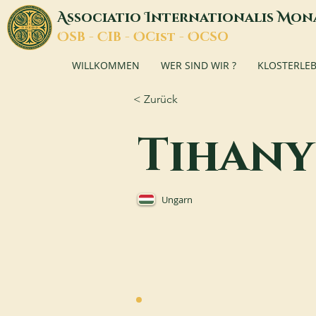
A
I
M
ssociatio
nternationalis
on
O
C
O
O
SB -
IB -
Cist -
CSO
WILLKOMMEN
WER SIND WIR ?
KLOSTERLE
< Zurück
Tihany
Ungarn