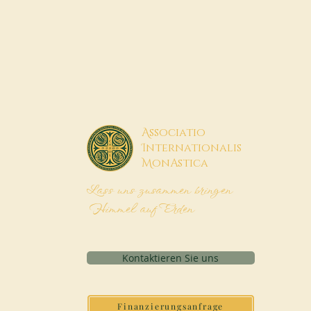
A
ssociatio
I
nternationalis
M
onAstica
Lass uns zusammen bringen
Himmel auf Erden
Kontaktieren Sie uns
Finanzierungsanfrage