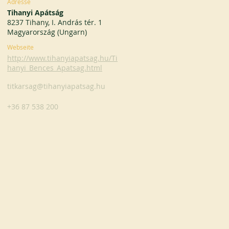
Adresse
Tihanyi Apátság
8237 Tihany, I. András tér. 1
Magyarország (Ungarn)
Webseite
http://www.tihanyiapatsag.hu/Ti
hanyi_Bences_Apatsag.html
titkarsag@tihanyiapatsag.hu
+36 87 538 200