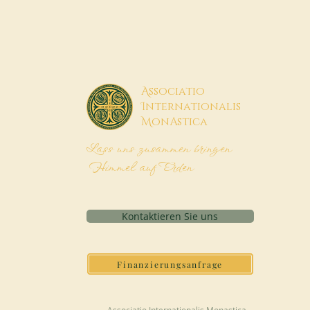
A
ssociatio
I
nternationalis
M
onAstica
Lass uns zusammen bringen
Himmel auf Erden
Kontaktieren Sie uns
Finanzierungsanfrage