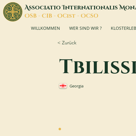
A
I
M
ssociatio
nternationalis
on
O
C
O
O
SB -
IB -
Cist -
CSO
WILLKOMMEN
WER SIND WIR ?
KLOSTERLE
< Zurück
Tbiliss
Georgia