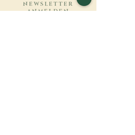
NEWSLETTER
ANMELDEN
Mehr erfahren
Nachname
Vorname
E-mail
Sprache
Name des Klosters