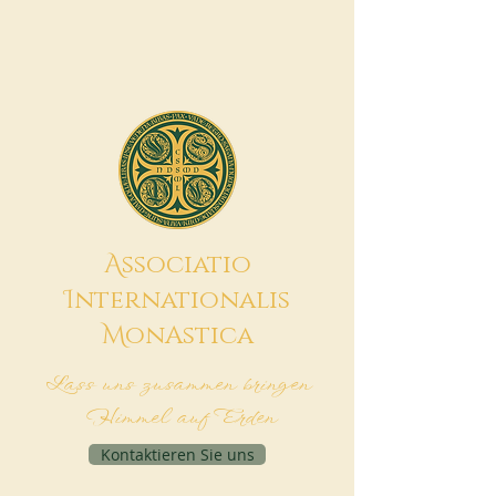
A
ssociatio
I
nternationalis
M
onAstica
Lass uns zusammen bringen
Himmel auf Erden
Kontaktieren Sie uns