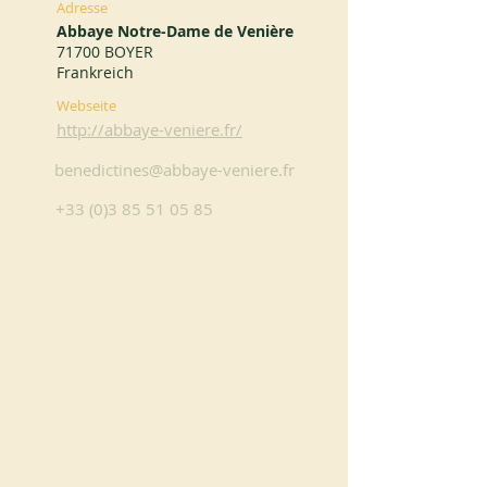
Adresse
Abbaye Notre-Dame de Venière
71700 BOYER
Frankreich
Webseite
http://abbaye-veniere.fr/
benedictines@abbaye-veniere.fr
+33 (0)3 85 51 05 85