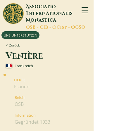
A
ssociatio
I
nternationalis
M
onastica
O
SB -
C
IB -
O
Cist -
O
CSO
UNS UNTERSTÜTZEN
< Zurück
Venière
Frankreich
HO/FE
Frauen
Befehl
OSB
Information
Gegründet 1933