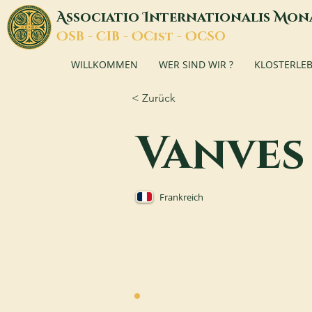
A
I
M
ssociatio
nternationalis
on
O
C
O
O
SB -
IB -
Cist -
CSO
WILLKOMMEN
WER SIND WIR ?
KLOSTERLE
< Zurück
Vanves
Frankreich