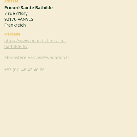
Adresse
Prieuré Sainte Bathilde
7 rue d'Issy
92170 VANVES
Frankreich
Webseite
https://www.benedictines-ste-
bathilde.fr/
Monastere-Vanves@wanadoo.fr
+33 (0)1 46 42 46 20