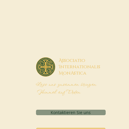
A
ssociatio
I
nternationalis
M
onAstica
Lass uns zusammen bringen
Himmel auf Erden
Kontaktieren Sie uns