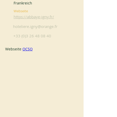
Frankreich
Webseite
https://abbaye-igny.fr/
hoteliere.igny@orange.fr
+33 (0)3 26 48 08 40
Webseite 
OCSO