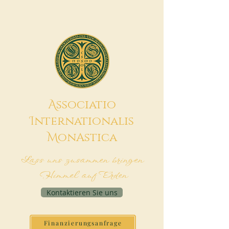
A
ssociatio
I
nternationalis
M
onAstica
Lass uns zusammen bringen
Himmel auf Erden
Kontaktieren Sie uns
Finanzierungsanfrage