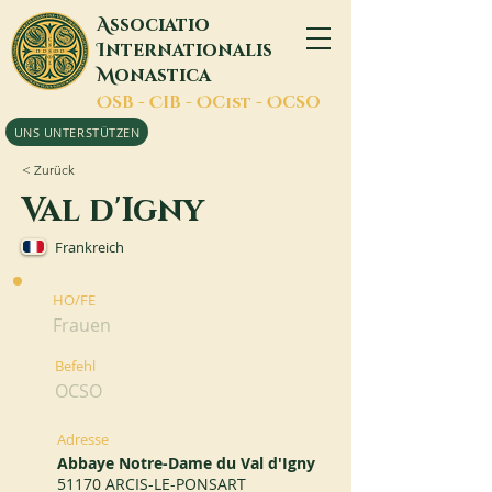
A
ssociatio
I
nternationalis
M
onastica
O
SB -
C
IB -
O
Cist -
O
CSO
UNS UNTERSTÜTZEN
< Zurück
Val d'Igny
Frankreich
HO/FE
Frauen
Befehl
OCSO
Adresse
Abbaye Notre-Dame du Val d'Igny
51170 ARCIS-LE-PONSART