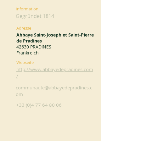
Information
Gegründet 1814
Adresse
Abbaye Saint-Joseph et Saint-Pierre
de Pradines
42630 PRADINES
Frankreich
Webseite
http://www.abbayedepradines.com
/
communaute@abbayedepradines.c
om
+33 (0)4 77 64 80 06