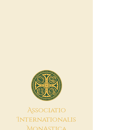
A
ssociatio
I
nternationalis
M
onAstica