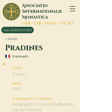
A
ssociatio
I
nternationalis
M
onastica
O
SB -
C
IB -
O
Cist -
O
CSO
UNS UNTERSTÜTZEN
< Zurück
Pradines
Frankreich
HO/FE
Frauen
Befehl
OSB
Kongregation / Föderation
Kongregation vom Unbefleckten
Herzen Mariens