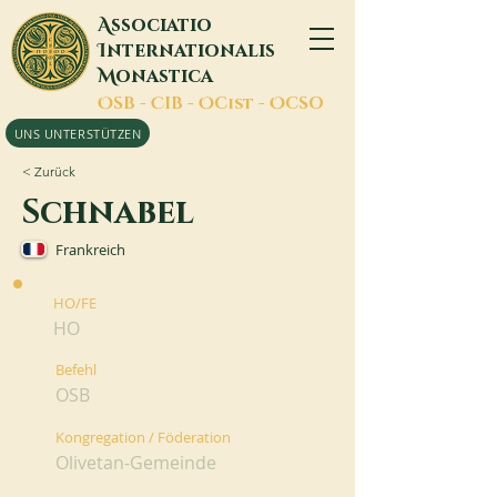
A
ssociatio
I
nternationalis
M
onastica
O
SB -
C
IB -
O
Cist -
O
CSO
UNS UNTERSTÜTZEN
< Zurück
Schnabel
Frankreich
HO/FE
HO
Befehl
OSB
Kongregation / Föderation
Olivetan-Gemeinde