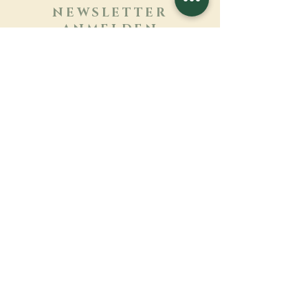
NEWSLETTER
ANMELDEN
Mehr erfahren
Nachname
Vorname
E-mail
Sprache
Name des Klosters