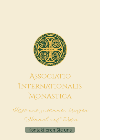
A
ssociatio
I
nternationalis
M
onAstica
Lass uns zusammen bringen
Himmel auf Erden
Kontaktieren Sie uns