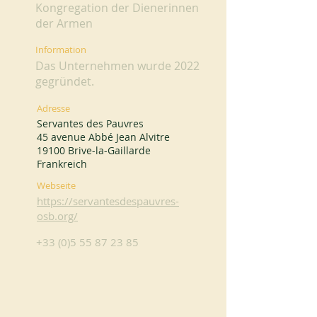
Kongregation der Dienerinnen
der Armen
Information
Das Unternehmen wurde 2022
gegründet.
Adresse
Servantes des Pauvres
45 avenue Abbé Jean Alvitre
19100 Brive-la-Gaillarde
Frankreich
Webseite
https://servantesdespauvres-
osb.org/
+33 (0)5 55 87 23 85