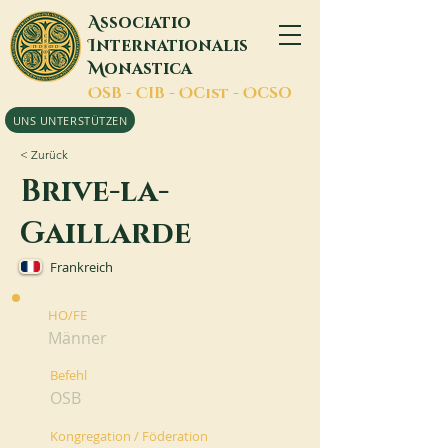
A
ssociatio
I
nternationalis
M
onastica
O
SB -
C
IB -
O
Cist -
O
CSO
UNS UNTERSTÜTZEN
< Zurück
Brive-la-
Gaillarde
Frankreich
HO/FE
Männer
Befehl
OSB
Kongregation / Föderation