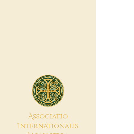
A
ssociatio
I
nternationalis