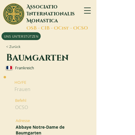
A
ssociatio
I
nternationalis
M
onastica
O
SB -
C
IB -
O
Cist -
O
CSO
UNS UNTERSTÜTZEN
< Zurück
Baumgarten
Frankreich
HO/FE
Frauen
Befehl
OCSO
Adresse
Abbaye Notre-Dame de
Baumgarten