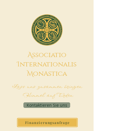
A
ssociatio
I
nternationalis
M
onAstica
Lass uns zusammen bringen
Himmel auf Erden
Kontaktieren Sie uns
Finanzierungsanfrage