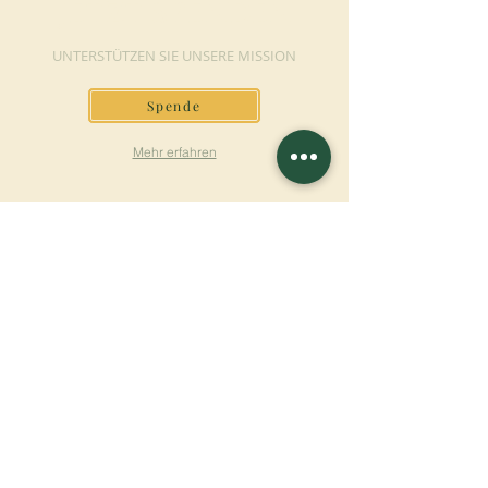
JETZT SPENDEN
UNTERSTÜTZEN SIE UNSERE MISSION
Spende
Mehr erfahren
SICH FÜR DEN
NEWSLETTER
ANMELDEN
Mehr erfahren
Nachname
Vorname
E-mail