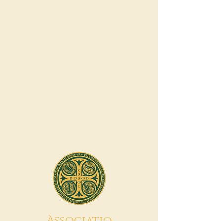
A
ssociatio