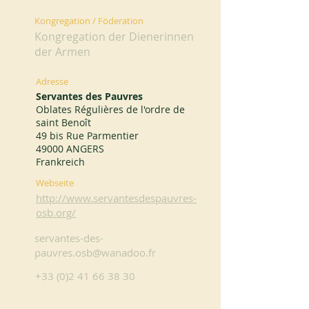
Kongregation / Föderation
Kongregation der Dienerinnen
der Armen
Adresse
Servantes des Pauvres
Oblates Régulières de l'ordre de
saint Benoît
49 bis Rue Parmentier
49000 ANGERS
Frankreich
Webseite
http://www.servantesdespauvres-
osb.org/
servantes-des-
pauvres.osb@wanadoo.fr
+33 (0)2 41 66 38 30