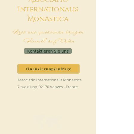
I
nternationalis
M
onAstica
Lass uns zusammen bringen
Himmel auf Erden
Kontaktieren Sie uns
Finanzierungsanfrage
Associatio Internationalis Monastica
7 rue d’Issy, 92170 Vanves - France