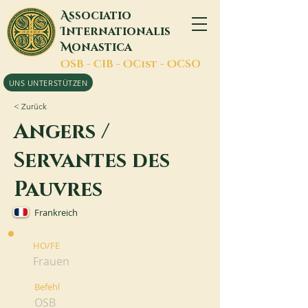
A
ssociatio
I
nternationalis
M
onastica
O
SB -
C
IB -
O
Cist -
O
CSO
UNS UNTERSTÜTZEN
< Zurück
Angers /
Servantes des
Pauvres
Frankreich
HO/FE
Frauen
Befehl
OSB