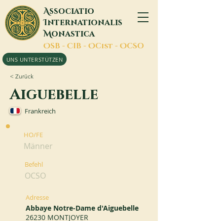
A
ssociatio
I
nternationalis
M
onastica
O
SB -
C
IB -
O
Cist -
O
CSO
UNS UNTERSTÜTZEN
< Zurück
Aiguebelle
Frankreich
HO/FE
Männer
Befehl
OCSO
Adresse
Abbaye Notre-Dame d'Aiguebelle
26230 MONTJOYER