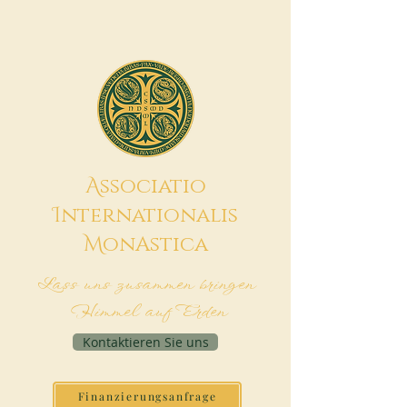
A
ssociatio
I
nternationalis
M
onAstica
Lass uns zusammen bringen
Himmel auf Erden
Kontaktieren Sie uns
Finanzierungsanfrage