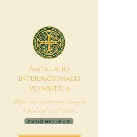
A
ssociatio
I
nternationalis
M
onAstica
Lass uns zusammen bringen
Himmel auf Erden
Kontaktieren Sie uns