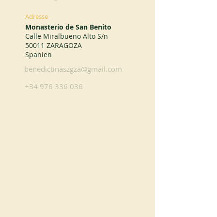
Adresse
Monasterio de San Benito
Calle Miralbueno Alto S/n
50011 ZARAGOZA
Spanien
benedictinaszgza@gmail.com
+34 976 336 036