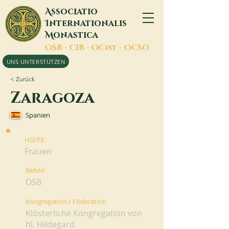
A
ssociatio
I
nternationalis
M
onastica
O
SB -
C
IB -
O
Cist -
O
CSO
UNS UNTERSTÜTZEN
< Zurück
Zaragoza
Spanien
HO/FE
Frauen
Befehl
OSB
Kongregation / Föderation
Klösterliche Kongregation von
hl. Hildegard