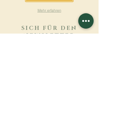
Mehr erfahren
SICH FÜR DEN
NEWSLETTER
ANMELDEN
Mehr erfahren
Nachname
Vorname
E-mail
Sprache
Name des Klosters