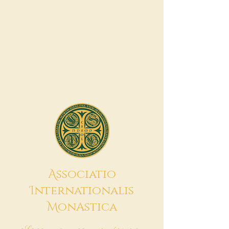
A
ssociatio
I
nternationalis
M
onAstica