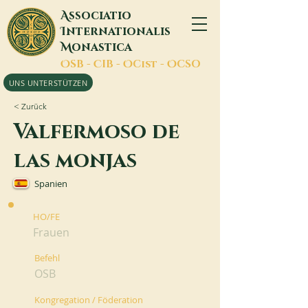
A
ssociatio
I
nternationalis
M
onastica
O
SB -
C
IB -
O
Cist -
O
CSO
UNS UNTERSTÜTZEN
< Zurück
Valfermoso de
las monjas
Spanien
HO/FE
Frauen
Befehl
OSB
Kongregation / Föderation