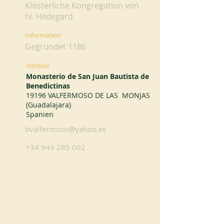
Klösterliche Kongregation von
hl. Hildegard
Information
Gegründet 1186
Adresse
Monasterio de San Juan Bautista de
Benedictinas
19196 VALFERMOSO DE LAS MONJAS
(Guadalajara)
Spanien
bvalfermoso@yahoo.es
+34 949 285 002