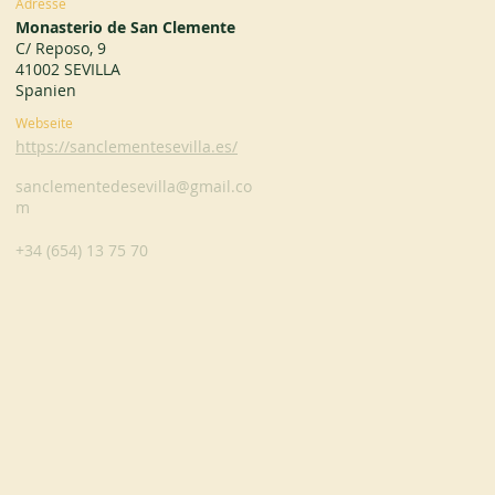
Adresse
Monasterio de San Clemente
C/ Reposo, 9
41002 SEVILLA
Spanien
Webseite
https://sanclementesevilla.es/
sanclementedesevilla@gmail.co
m
+34 (654) 13 75 70