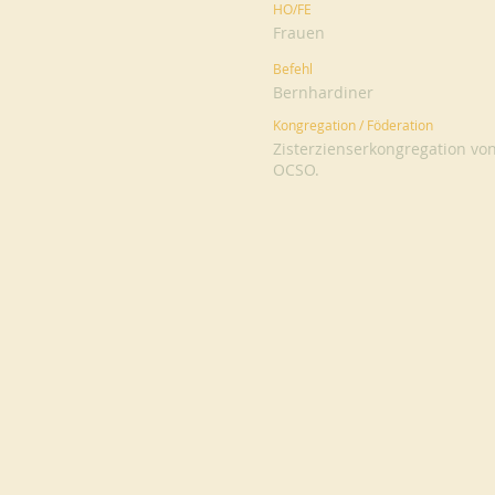
HO/FE
Frauen
Befehl
Bernhardiner
Kongregation / Föderation
Zisterzienserkongregation vo
OCSO.