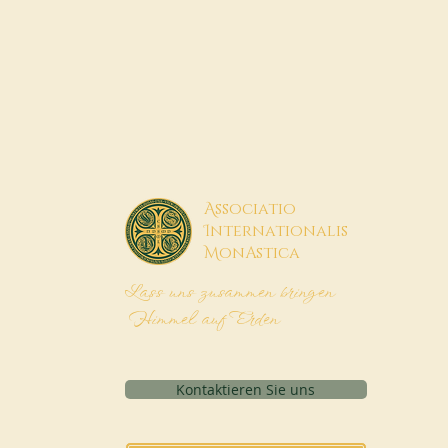
A
ssociatio
I
nternationalis
M
onAstica
Lass uns zusammen bringen
Himmel auf Erden
Kontaktieren Sie uns