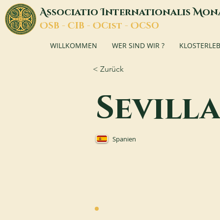
A
I
M
ssociatio
nternationalis
on
O
C
O
O
SB -
IB -
Cist -
CSO
WILLKOMMEN
WER SIND WIR ?
KLOSTERLE
< Zurück
Sevill
Spanien