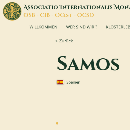
A
I
M
ssociatio
nternationalis
on
O
C
O
O
SB -
IB -
Cist -
CSO
WILLKOMMEN
WER SIND WIR ?
KLOSTERLE
< Zurück
Samos
Spanien