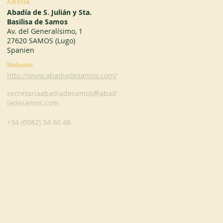
Adresse
Abadía de S. Julián y Sta.
Basilisa de Samos
Av. del Generalísimo, 1
27620 SAMOS (Lugo)
Spanien
Webseite
http://www.abadiadesamos.com/
secretariaabadiadesamos@abad
iadesamos.com
+34 (0982) 54 60 46