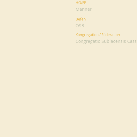
HO/FE
Männer
Befehl
OSB
Kongregation / Föderation
Congregatio Sublacensis Cassi