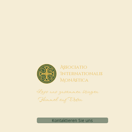
A
ssociatio
I
nternationalis
M
onAstica
Lass uns zusammen bringen
Himmel auf Erden
Kontaktieren Sie uns