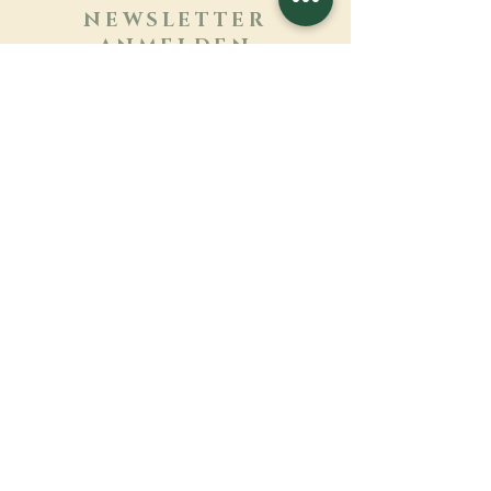
NEWSLETTER
ANMELDEN
Mehr erfahren
Nachname
Vorname
E-mail
Sprache
Name des Klosters