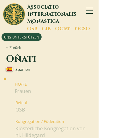
A
ssociatio
I
nternationalis
M
onastica
O
SB -
C
IB -
O
Cist -
O
CSO
UNS UNTERSTÜTZEN
< Zurück
Oñati
Spanien
HO/FE
Frauen
Befehl
OSB
Kongregation / Föderation
Klösterliche Kongregation von
hl. Hildegard