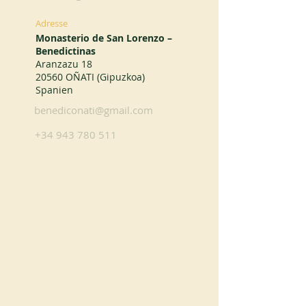
Adresse
Monasterio de San Lorenzo –
Benedictinas
Aranzazu 18
20560 OÑATI (Gipuzkoa)
Spanien
benediconati@gmail.com
+34 943 780 511