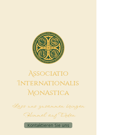
A
ssociatio
I
nternationalis
M
onAstica
Lass uns zusammen bringen
Himmel auf Erden
Kontaktieren Sie uns