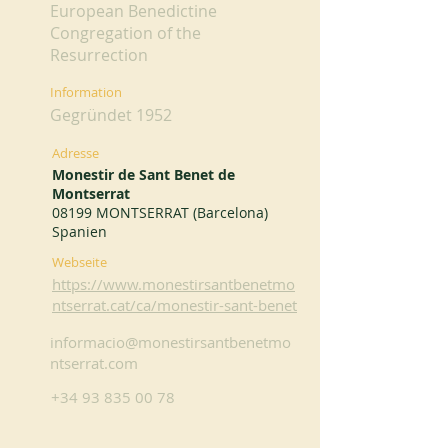
European Benedictine
Congregation of the
Resurrection
Information
Gegründet 1952
Adresse
Monestir de Sant Benet de
Montserrat
08199 MONTSERRAT (Barcelona)
Spanien
Webseite
https://www.monestirsantbenetmo
ntserrat.cat/ca/monestir-sant-benet
informacio@monestirsantbenetmo
ntserrat.com
+34 93 835 00 78