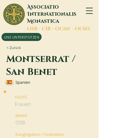
A
ssociatio
I
nternationalis
M
onastica
O
SB -
C
IB -
O
Cist -
O
CSO
UNS UNTERSTÜTZEN
< Zurück
Montserrat /
San Benet
Spanien
HO/FE
Frauen
Befehl
OSB
Kongregation / Föderation