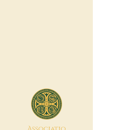
A
ssociatio