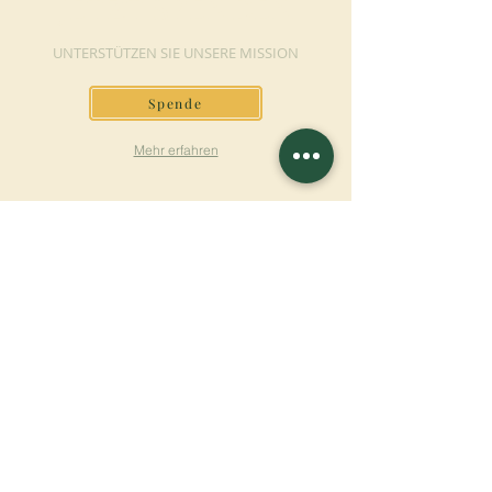
JETZT SPENDEN
UNTERSTÜTZEN SIE UNSERE MISSION
Spende
Mehr erfahren
SICH FÜR DEN
NEWSLETTER
ANMELDEN
Mehr erfahren
Nachname
Vorname
E-mail