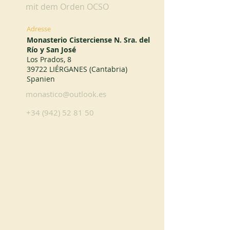
mit dem Orden OCSO
Adresse
Monasterio Cisterciense N. Sra. del
Río y San José
Los Prados, 8
39722 LIÉRGANES (Cantabria)
Spanien
monastico@outlook.es
+34 (942) 52 81 50