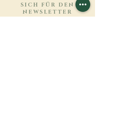
SICH FÜR DEN
NEWSLETTER
ANMELDEN
Mehr erfahren
Nachname
Vorname
E-mail
Sprache
Name des Klosters