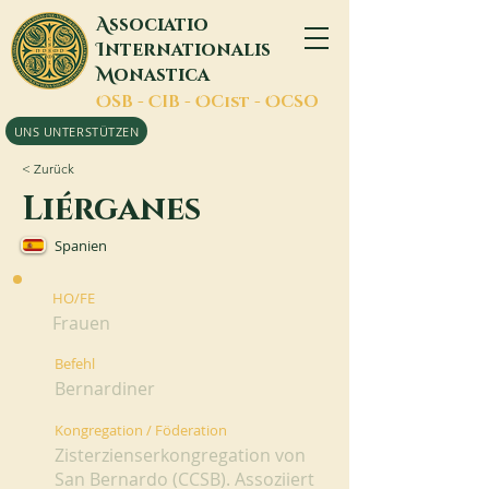
A
ssociatio
I
nternationalis
M
onastica
O
SB -
C
IB -
O
Cist -
O
CSO
UNS UNTERSTÜTZEN
< Zurück
Liérganes
Spanien
HO/FE
Frauen
Befehl
Bernardiner
Kongregation / Föderation
Zisterzienserkongregation von
San Bernardo (CCSB). Assoziiert