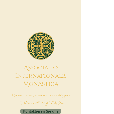
A
ssociatio
I
nternationalis
M
onAstica
Lass uns zusammen bringen
Himmel auf Erden
Kontaktieren Sie uns