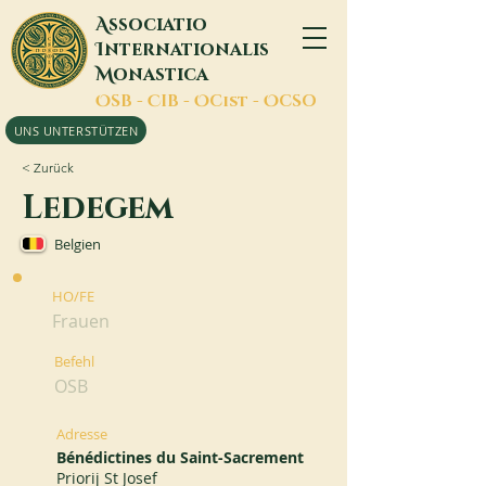
A
ssociatio
I
nternationalis
M
onastica
O
SB -
C
IB -
O
Cist -
O
CSO
UNS UNTERSTÜTZEN
< Zurück
Ledegem
Belgien
HO/FE
Frauen
Befehl
OSB
Adresse
Bénédictines du Saint-Sacrement
Priorij St Josef