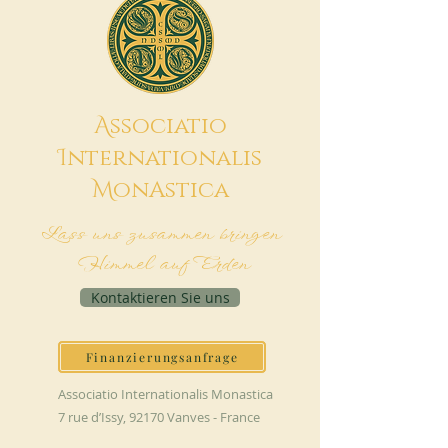
A
ssociatio
I
nternationalis
M
onAstica
Lass uns zusammen bringen
Himmel auf Erden
Kontaktieren Sie uns
Finanzierungsanfrage
Associatio Internationalis Monastica
7 rue d’Issy, 92170 Vanves - France