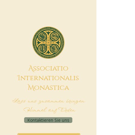
A
ssociatio
I
nternationalis
M
onAstica
Lass uns zusammen bringen
Himmel auf Erden
Kontaktieren Sie uns