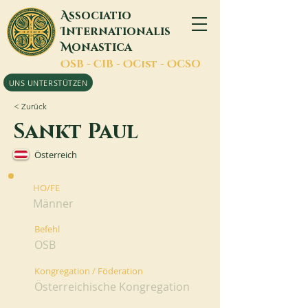
A
ssociatio
I
nternationalis
M
onastica
O
SB -
C
IB -
O
Cist -
O
CSO
UNS UNTERSTÜTZEN
< Zurück
Sankt Paul
Österreich
HO/FE
Männer
Befehl
OSB
Kongregation / Föderation
Österreichische Kongregation