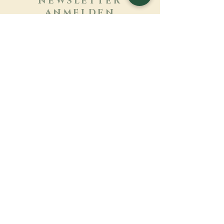
NEWSLETTER
ANMELDEN
Mehr erfahren
Nachname
Vorname
E-mail
Sprache
Name des Klosters