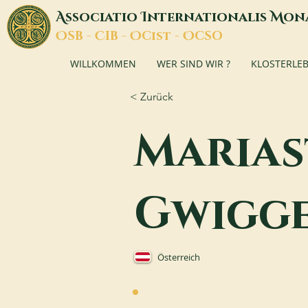
A
I
M
ssociatio
nternationalis
on
O
C
O
O
SB -
IB -
Cist -
CSO
WILLKOMMEN
WER SIND WIR ?
KLOSTERLE
< Zurück
Marias
Gwigg
Österreich