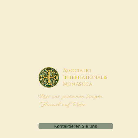
A
ssociatio
I
nternationalis
M
onAstica
Lass uns zusammen bringen
Himmel auf Erden
Kontaktieren Sie uns