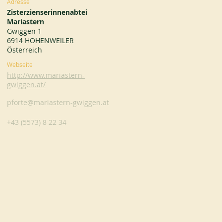
Adresse
Zisterzienserinnenabtei
Mariastern
Gwiggen 1
6914 HOHENWEILER
Österreich
Webseite
http://www.mariastern-
gwiggen.at/
pforte@mariastern-gwiggen.at
+43 (5573) 8 22 34