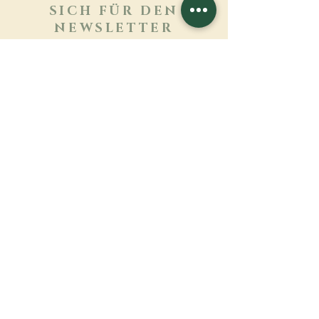
SICH FÜR DEN
NEWSLETTER
ANMELDEN
Mehr erfahren
Nachname
Vorname
E-mail
Sprache
Name des Klosters