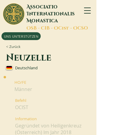
A
ssociatio
I
nternationalis
M
onastica
O
SB -
C
IB -
O
Cist -
O
CSO
UNS UNTERSTÜTZEN
< Zurück
Neuzelle
Deutschland
HO/FE
Männer
Befehl
OCIST
Information
Gegründet von Heiligenkreuz
(Österreich) Im Jahr 2018