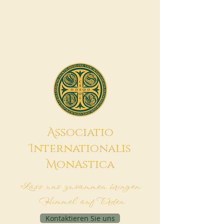
A
ssociatio
I
nternationalis
M
onAstica
Lass uns zusammen bringen
Himmel auf Erden
Kontaktieren Sie uns