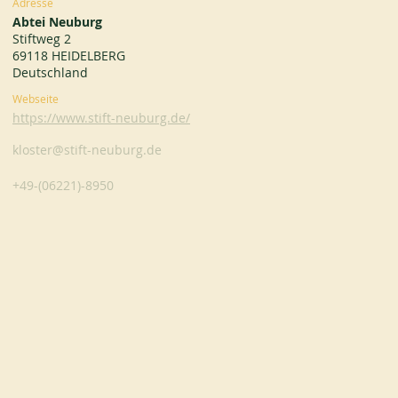
Adresse
Abtei Neuburg
Stiftweg 2
69118 HEIDELBERG
Deutschland
Webseite
https://www.stift-neuburg.de/
kloster@stift-neuburg.de
+49-(06221)-8950