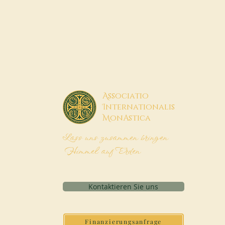
A
ssociatio
I
nternationalis
M
onAstica
Lass uns zusammen bringen
Himmel auf Erden
Kontaktieren Sie uns
Finanzierungsanfrage