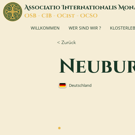
A
I
M
ssociatio
nternationalis
on
O
C
O
O
SB -
IB -
Cist -
CSO
WILLKOMMEN
WER SIND WIR ?
KLOSTERLE
< Zurück
Neubu
Deutschland