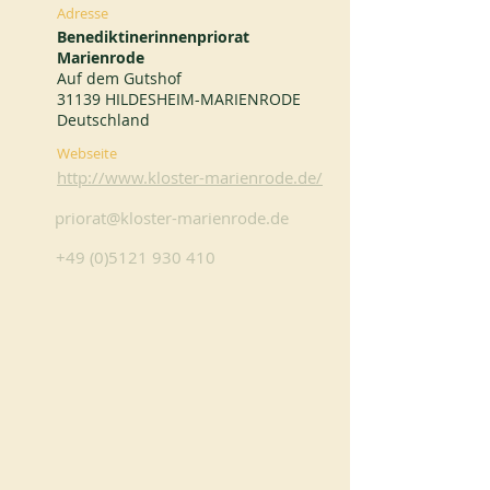
Adresse
Benediktinerinnenpriorat
Marienrode
Auf dem Gutshof
31139 HILDESHEIM-MARIENRODE
Deutschland
Webseite
http://www.kloster-marienrode.de/
priorat@kloster-marienrode.de
+49 (0)5121 930 410