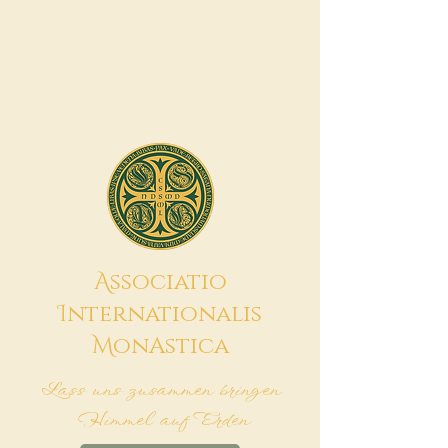
A
ssociatio
I
nternationalis
M
onAstica
Lass uns zusammen bringen
Himmel auf Erden