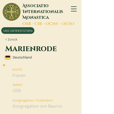
A
ssociatio
I
nternationalis
M
onastica
O
SB -
C
IB -
O
Cist -
O
CSO
UNS UNTERSTÜTZEN
< Zurück
Marienrode
Deutschland
HO/FE
Frauen
Befehl
OSB
Kongregation / Föderation
Kongregation von Beuron