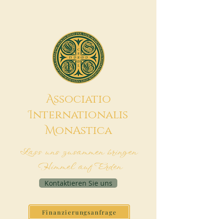
A
ssociatio
I
nternationalis
M
onAstica
Lass uns zusammen bringen
Himmel auf Erden
Kontaktieren Sie uns
Finanzierungsanfrage