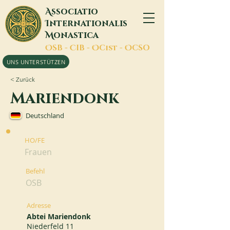
A
ssociatio
I
nternationalis
M
onastica
O
SB -
C
IB -
O
Cist -
O
CSO
UNS UNTERSTÜTZEN
< Zurück
Mariendonk
Deutschland
HO/FE
Frauen
Befehl
OSB
Adresse
Abtei Mariendonk
Niederfeld 11