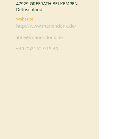
47929 GREFRATH BEI KEMPEN
Detuschland
Webseite
http://www.mariendonk.de/
abtei@mariendonk.de
+49 (0)2152 915 40