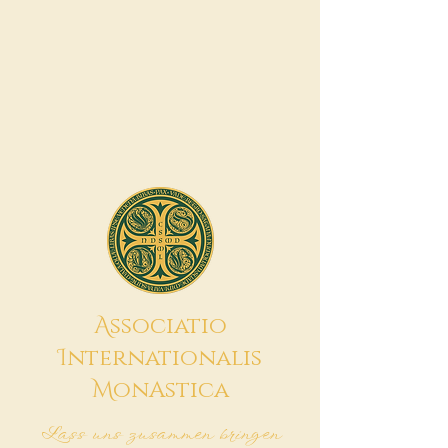
A
ssociatio
I
nternationalis
M
onAstica
Lass uns zusammen bringen