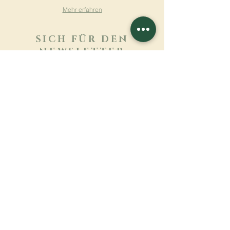
Mehr erfahren
SICH FÜR DEN
NEWSLETTER
ANMELDEN
Mehr erfahren
Nachname
Vorname
E-mail
Sprache
Name des Klosters