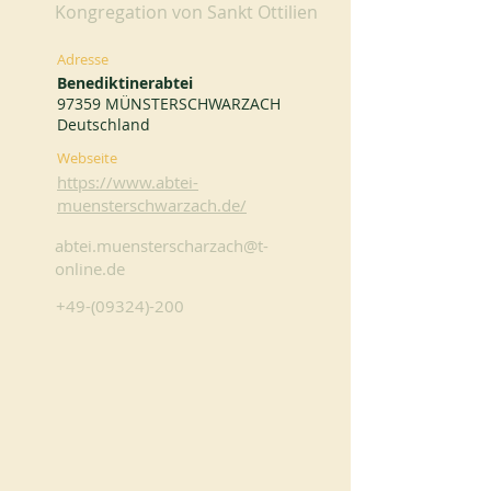
Kongregation von Sankt Ottilien
Adresse
Benediktinerabtei
97359 MÜNSTERSCHWARZACH
Deutschland
Webseite
https://www.abtei-
muensterschwarzach.de/
abtei.muensterscharzach@t-
online.de
+49-(09324)-200