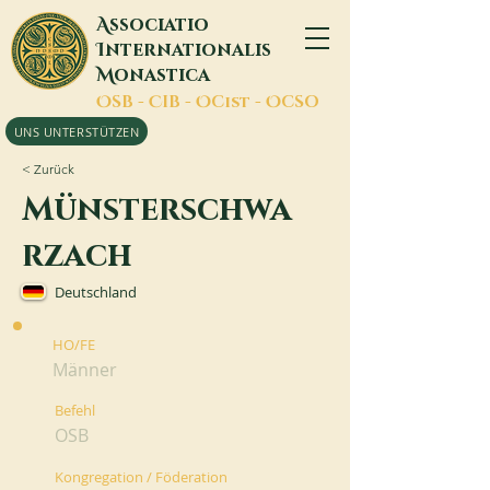
A
ssociatio
I
nternationalis
M
onastica
O
SB -
C
IB -
O
Cist -
O
CSO
UNS UNTERSTÜTZEN
< Zurück
Münsterschwa
rzach
Deutschland
HO/FE
Männer
Befehl
OSB
Kongregation / Föderation