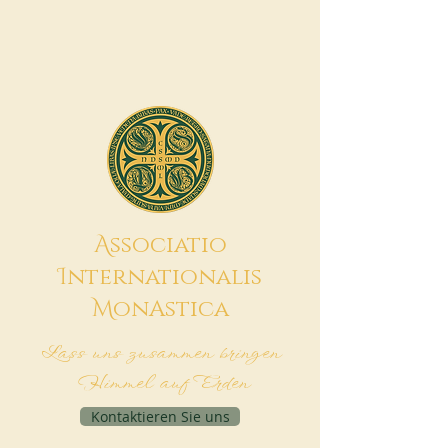
A
ssociatio
I
nternationalis
M
onAstica
Lass uns zusammen bringen
Himmel auf Erden
Kontaktieren Sie uns