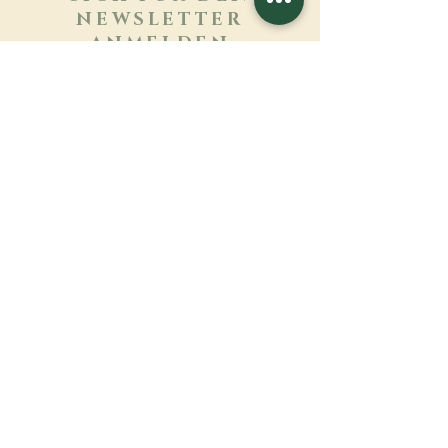
NEWSLETTER
ANMELDEN
Mehr erfahren
Nachname
Vorname
E-mail
Sprache
Name des Klosters