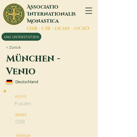
A
ssociatio
I
nternationalis
M
onastica
O
SB -
C
IB -
O
Cist -
O
CSO
UNS UNTERSTÜTZEN
< Zurück
München -
Venio
Deutschland
HO/FE
Frauen
Befehl
OSB
Adresse