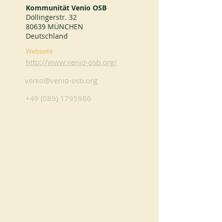
Kommunität Venio OSB
Döllingerstr. 32
80639 MÜNCHEN
Deutschland
Webseite
http://www.venio-osb.org/
venio@venio-osb.org
+49 (089) 1795986