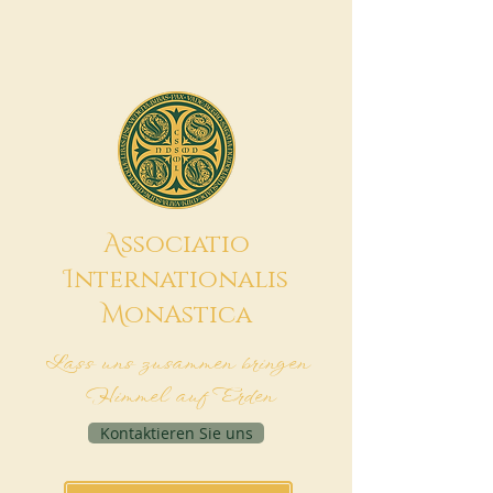
A
ssociatio
I
nternationalis
M
onAstica
Lass uns zusammen bringen
Himmel auf Erden
Kontaktieren Sie uns