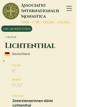
A
ssociatio
I
nternationalis
M
onastica
O
SB -
C
IB -
O
Cist -
O
CSO
UNS UNTERSTÜTZEN
< Zurück
Lichtenthal
Deutschland
HO/FE
FE
Befehl
OCIST
Adresse
Zisterzienserinnen-Abtei
Lichtenthal