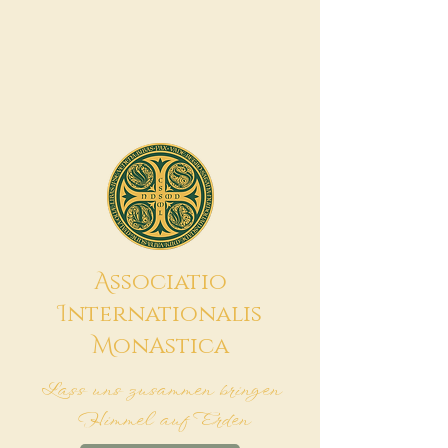
A
ssociatio
I
nternationalis
M
onAstica
Lass uns zusammen bringen
Himmel auf Erden