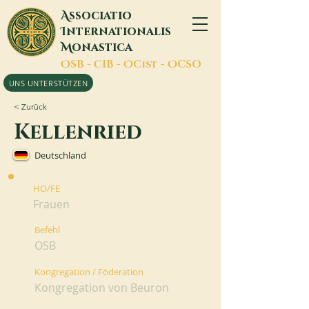
A
ssociatio
I
nternationalis
M
onastica
O
SB -
C
IB -
O
Cist -
O
CSO
UNS UNTERSTÜTZEN
< Zurück
Kellenried
Deutschland
HO/FE
Frauen
Befehl
OSB
Kongregation / Föderation
Kongregation von Beuron