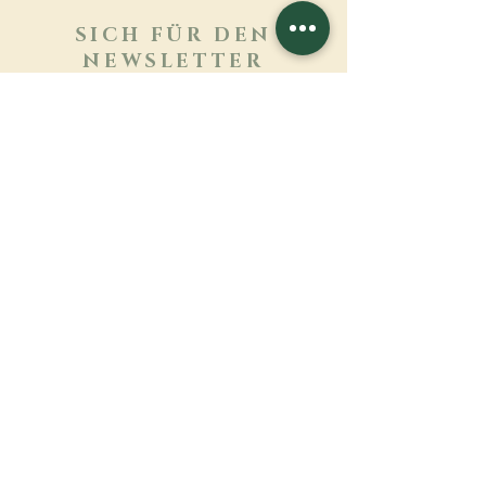
SICH FÜR DEN
NEWSLETTER
ANMELDEN
Mehr erfahren
Nachname
Vorname
E-mail
Sprache
Name des Klosters