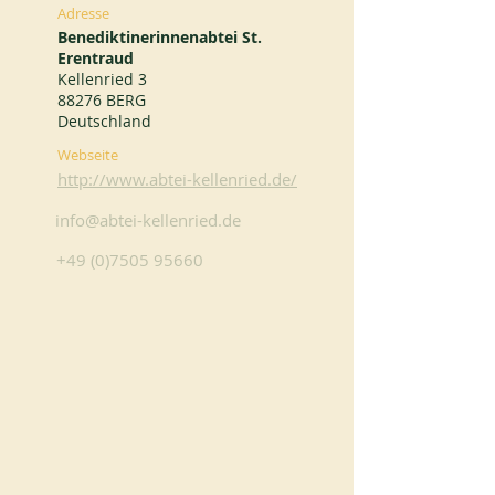
Adresse
Benediktinerinnenabtei St.
Erentraud
Kellenried 3
88276 BERG
Deutschland
Webseite
http://www.abtei-kellenried.de/
info@abtei-kellenried.de
+49 (0)7505 95660