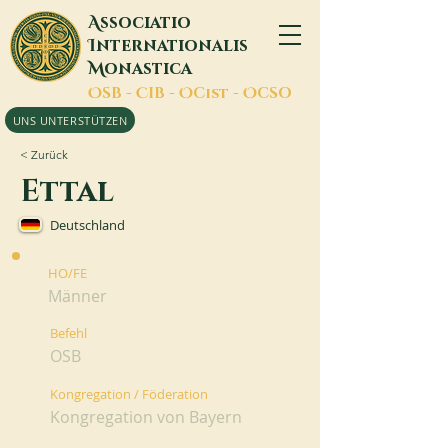
A
ssociatio
I
nternationalis
M
onastica
O
SB -
C
IB -
O
Cist -
O
CSO
UNS UNTERSTÜTZEN
< Zurück
Ettal
Deutschland
HO/FE
Männer
Befehl
OSB
Kongregation / Föderation
Kongregation von Bayern