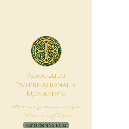
A
ssociatio
I
nternationalis
M
onAstica
Lass uns zusammen bringen
Himmel auf Erden
Kontaktieren Sie uns