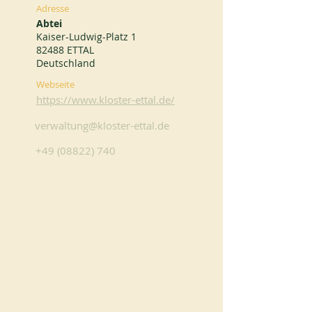
Adresse
Abtei
Kaiser-Ludwig-Platz 1
82488 ETTAL
Deutschland
Webseite
https://www.kloster-ettal.de/
verwaltung@kloster-ettal.de
+49 (08822) 740