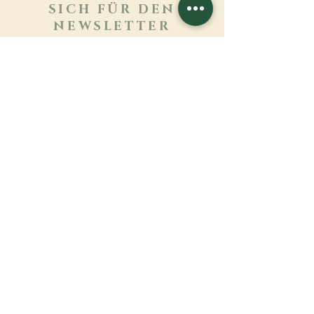
SICH FÜR DEN
NEWSLETTER
ANMELDEN
Mehr erfahren
Nachname
Vorname
E-mail
Sprache
Name des Klosters