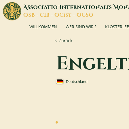
A
I
M
ssociatio
nternationalis
on
O
C
O
O
SB -
IB -
Cist -
CSO
WILLKOMMEN
WER SIND WIR ?
KLOSTERLE
< Zurück
Engelt
Deutschland