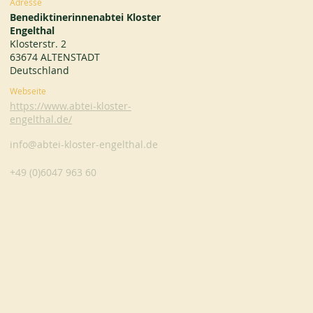
Adresse
Benediktinerinnenabtei Kloster
Engelthal
Klosterstr. 2
63674 ALTENSTADT
Deutschland
Webseite
https://www.abtei-kloster-
engelthal.de/
info@abtei-kloster-engelthal.de
+49 (0)6047 963 60