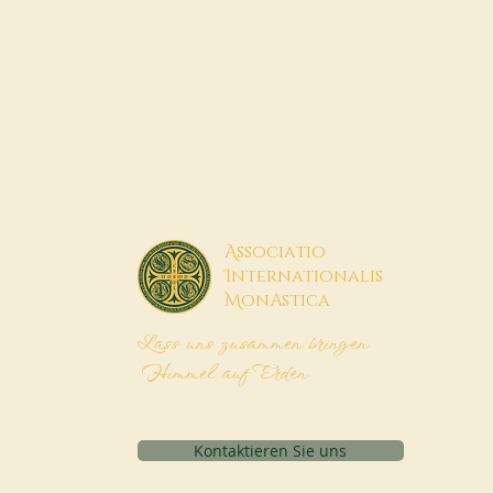
A
ssociatio
I
nternationalis
M
onAstica
Lass uns zusammen bringen
Himmel auf Erden
Kontaktieren Sie uns